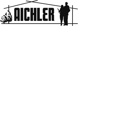
Aichler
HOME
BLOG & NEWS
LDKを考える 建具
2017.04.12
LDKを考える 建具
移住計画