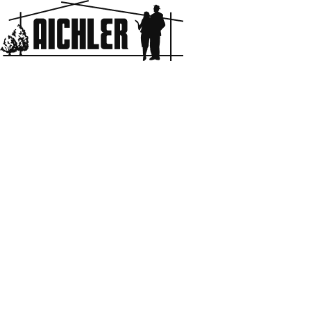
Aichler
HOME
BLOG & NEWS
“Protagonist” Rokko
2021.12.16
“Protagonist” Rokko
New Build
場所は、八幡町1丁目。
八幡町は南北に長いのですが、1丁目の最南端。
日尾町との境目です。ということは、阪急もJRも何だったら
阪神だって徒歩圏です。
そんな便利な地、八幡町。
前面道路も充分。私でも車庫入れ余裕です、笑。