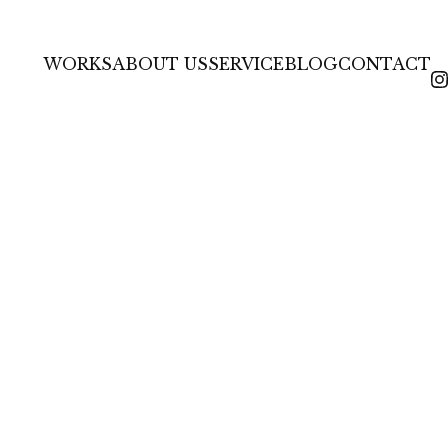
HOME
BLOG & NEWS
ポケットティッシュと検尿と。新たな始まりと。
WORKS
ABOUT US
SERVICE
BLOG
CONTACT
In