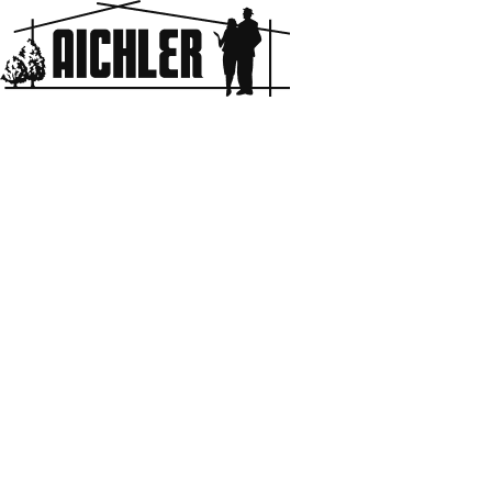
Aichler
HOME
BLOG & NEWS
ガスが止まった話。
2020.05.01
ガスが止まった話。
母の独り言
ある日の夕方、
おも〜い腰を上げて、ようやく夕ご飯の支度に取り掛かった
時のことです。
ご飯を炊こうとコンロにかけたところ・・・（我が家は、炊
飯は圧力鍋派）
「あれ？火がつかない」
引越しからかえていない電池のせい？