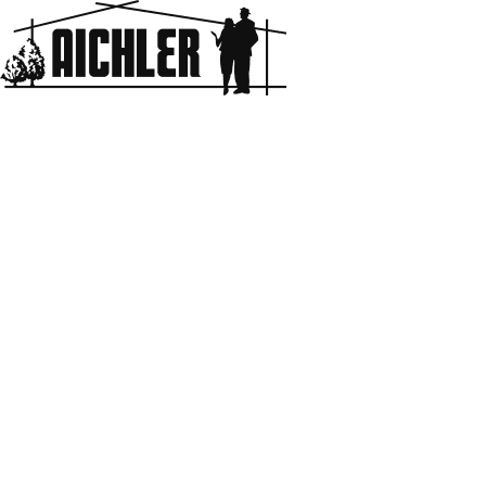
Aichler
HOME
BLOG & NEWS
ツマのボヤキ
2021.02.22
ツマのボヤキ
男の趣味
お知らせ
どこのご家庭もそうだと思いますが、朝ってホント戦争です
よね。
しかも、先日学校で鬼ごっこをしていた長男が、
転んでまさかの骨折。
そんなわけで、朝は学校へ暫く送っていくことになってしま
った我が家。