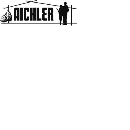
Aichler
HOME
BLOG & NEWS
リモートワークと低座イス。
2020.07.13
リモートワークと低座イス。
デザイン