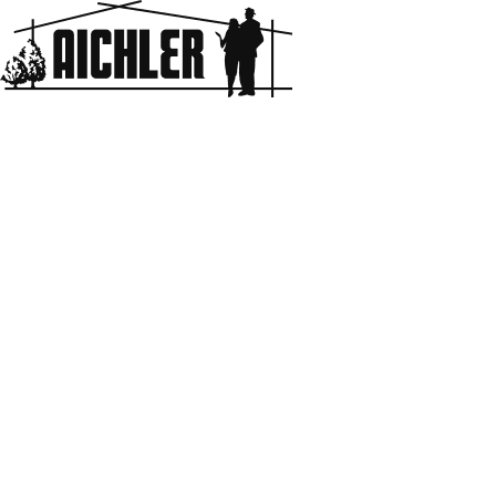
Aichler
HOME
BLOG & NEWS
バイク
BLOG & NEWS
CATEGORY
Enjoy Home
Blog
New Build
MORE
VOICE
デザイン
施工事例
母の独り言
男の趣味
移住計画
KEYWORD
その他
Information
#2年点検
#キッチン
#トイレ
#ハーレーダビットソン
MORE
#バイク
#マンション
#リノベーション
#リフォーム
#中古マンション
#分譲住宅
#和室
#定期点検
#建売
#建売住宅
#新築
#新築住宅
#洗面
#灘区
#独り言
#狭小住宅
#神戸
#神戸市
#神戸市，中央区，新築，分譲住宅
#神戸市，東灘区，新築，分譲住宅
#神戸市，灘区，マンション
#神戸市，灘区，新築