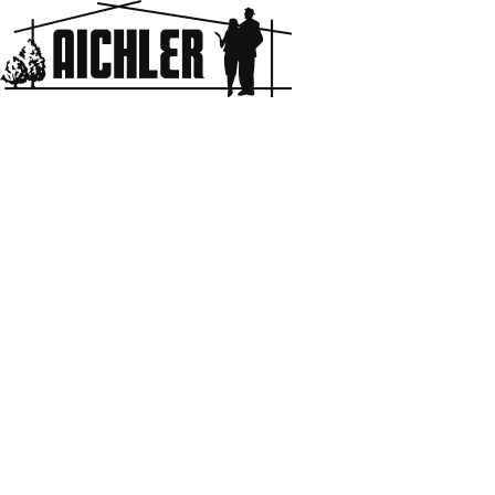
Aichler
HOME
BLOG & NEWS
新築
BLOG & NEWS
CATEGORY
Enjoy Home
Blog
New Build
MORE
VOICE
デザイン
施工事例
母の独り言
男の趣味
移住計画
KEYWORD
その他
Information
#2年点検
#キッチン
#トイレ
#ハーレーダビットソン
MORE
#バイク
#マンション
#リノベーション
#リフォーム
#中古マンション
#分譲住宅
#和室
#定期点検
#建売
#建売住宅
#新築
#新築住宅
#洗面
#灘区
#独り言
#狭小住宅
#神戸
#神戸市
#神戸市，中央区，新築，分譲住宅
#神戸市，東灘区，新築，分譲住宅
#神戸市，灘区，マンション
#神戸市，灘区，新築